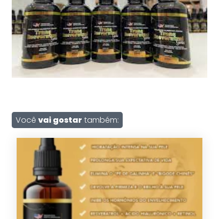
Você
vai gostar
também: