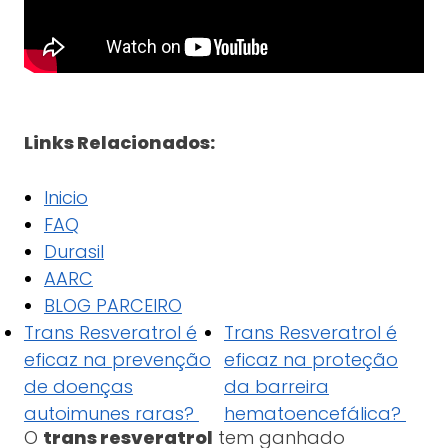
Links Relacionados:
Inicio
FAQ
Durasil
AARC
BLOG PARCEIRO
Trans Resveratrol é
Trans Resveratrol é
eficaz na prevenção
eficaz na proteção
de doenças
da barreira
autoimunes raras?
hematoencefálica?
O
trans resveratrol
tem ganhado