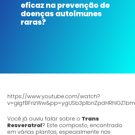
eficaz na prevenção de
doenças autoimunes
raras?
https://www.youtube.com/watch?
v=gigfBFrizWw&pp=ygUSb3plbnZpdHRhIGZ1bm
Você já ouviu falar sobre o
Trans
Resveratrol
? Este composto, encontrado
em várias plantas, especialmente nas