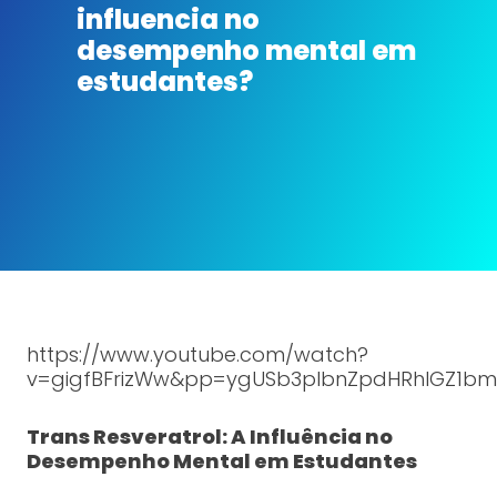
influencia no
desempenho mental em
estudantes?
https://www.youtube.com/watch?
v=gigfBFrizWw&pp=ygUSb3plbnZpdHRhIGZ1bm
Trans Resveratrol: A Influência no
Desempenho Mental em Estudantes