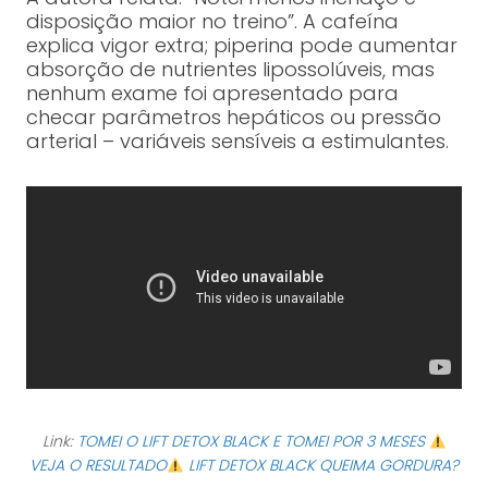
disposição maior no treino”. A cafeína
explica vigor extra; piperina pode aumentar
absorção de nutrientes lipossolúveis, mas
nenhum exame foi apresentado para
checar parâmetros hepáticos ou pressão
arterial – variáveis sensíveis a estimulantes.
Link:
TOMEI O LIFT DETOX BLACK E TOMEI POR 3 MESES
VEJA O RESULTADO
LIFT DETOX BLACK QUEIMA GORDURA?