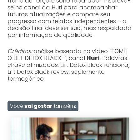
treino de força e sono reparador. Inscreva-
se no canal da Huri para acompanhar
futuras atualizações e compare seu
progresso com relatos independentes – a
decisão final deve ser sua, mas respaldada
por informação de qualidade.
Créditos:
análise baseada no vídeo “TOMEI
O LIFT DETOX BLACK…”, canal
Huri
. Palavras-
chave otimizadas: Lift Detox Black funciona,
Lift Detox Black review, suplemento
termogênico.
Você
vai gostar
também: