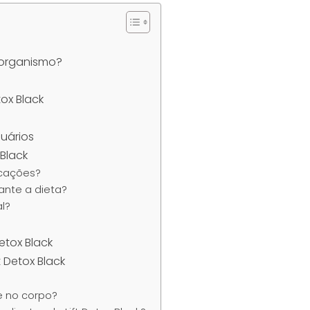
 organismo?
tox Black
uários
Black
icações?
rante a dieta?
al?
etox Black
 Detox Black
ge no corpo?