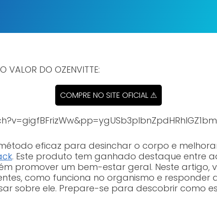
 O VALOR DO OZENVITTE:
COMPRE NO SITE OFICIAL ⚠
tch?v=gigfBFrizWw&pp=ygUSb3plbnZpdHRhIGZ1b
étodo eficaz para desinchar o corpo e melhorar
ack
. Este produto tem ganhado destaque entre 
 promover um bem-estar geral. Neste artigo, va
dientes, como funciona no organismo e responder 
ar sobre ele. Prepare-se para descobrir como e