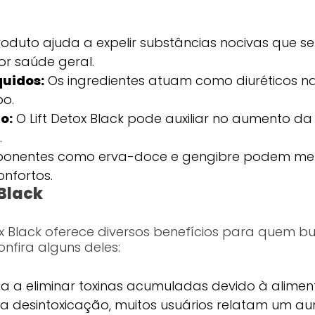
oduto ajuda a expelir substâncias nocivas que 
r saúde geral.
quidos:
Os ingredientes atuam como diuréticos nat
po.
o:
O Lift Detox Black pode auxiliar no aumento d
.
nentes como erva-doce e gengibre podem melho
nfortos.
 Black
x Black oferece diversos benefícios para quem bus
nfira alguns deles:
a a eliminar toxinas acumuladas devido à alimen
a desintoxicação, muitos usuários relatam um au