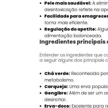
Pele mais saudável:
A elimi
desintoxicação reflete na ap
Facilidade para emagrecer
torna mais eficiente.
Regulação do apetite:
Algun
alimentação balanceada.
Ingredientes principais 
Entender os ingredientes que c
a seguir alguns dos principais
Chá verde:
Reconhecido por 
metabolismo.
Carqueja:
Uma erva popular 
Gengibre:
Além de ser um an
desinchar.
Erva-doce:
Excelente para r