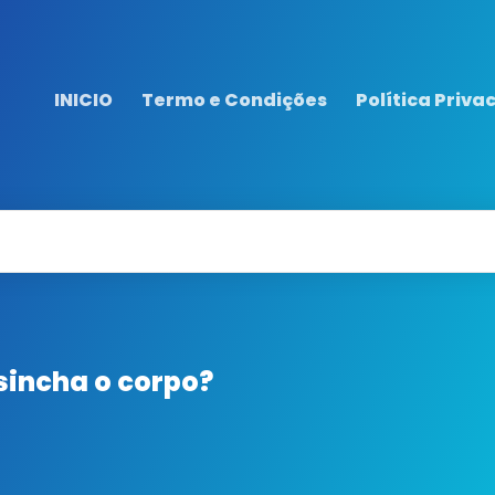
INICIO
Termo e Condições
Política Priva
esincha o corpo?