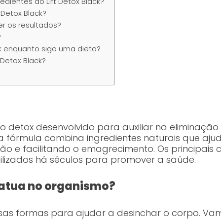
redientes do Lift Detox Black?
 Detox Black?
er os resultados?
?
ack enquanto sigo uma dieta?
 Detox Black?
to detox desenvolvido para auxiliar na eliminação
a fórmula combina ingredientes naturais que aju
ção e facilitando o emagrecimento. Os principais
tilizados há séculos para promover a saúde.
 atua no organismo?
ersas formas para ajudar a desinchar o corpo. V