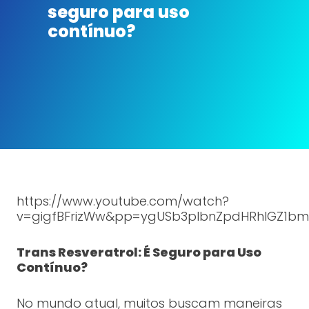
seguro para uso
contínuo?
https://www.youtube.com/watch?
v=gigfBFrizWw&pp=ygUSb3plbnZpdHRhIGZ1b
Trans Resveratrol: É Seguro para Uso
Contínuo?
No mundo atual, muitos buscam maneiras