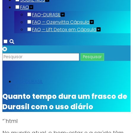
FAQ
FAQ-DURASIL
FAQ – Ozenvitta Cápsula
FAQ – Lift Detox em Cápsula
FAQ-DURASIL
Quanto tempo dura um frasco de
Durasil com o uso diário
“`html
No mundo atual, o bem-estar e a saúde têm