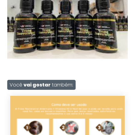
Você
vai gostar
também: