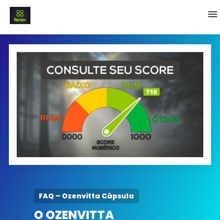
INICIO
Termo e Condições
Política Privacidade
SOBRE NÓS
FAQ
FAQ – Ozenvitta Cápsula
O OZENVITTA