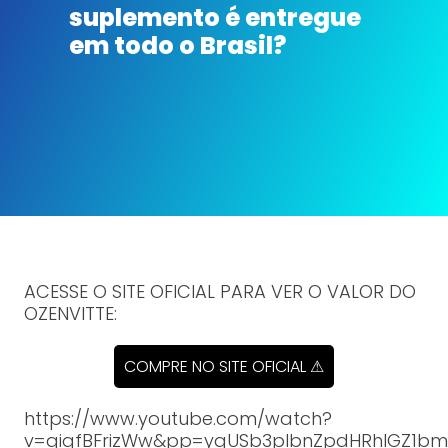
suplemento é entregue
em todo o Brasil?
ACESSE O SITE OFICIAL PARA VER O VALOR DO
OZENVITTE:
COMPRE NO SITE OFICIAL ⚠
https://www.youtube.com/watch?
v=gigfBFrizWw&pp=ygUSb3plbnZpdHRhIGZ1b