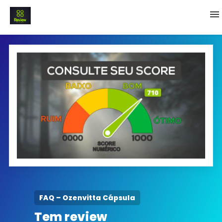
INICIO
Termo e Condições
Política Privacidade
SOBRE NÓS
FAQ
FAQ – Ozenvitta Cápsula
Tem review