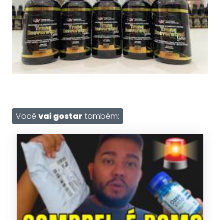
Você
vai gostar
também: