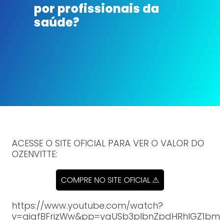
por profissionais da
saúde?
ACESSE O SITE OFICIAL PARA VER O VALOR DO
OZENVITTE:
COMPRE NO SITE OFICIAL ⚠
https://www.youtube.com/watch?
v=gigfBFrizWw&pp=ygUSb3plbnZpdHRhIGZ1b