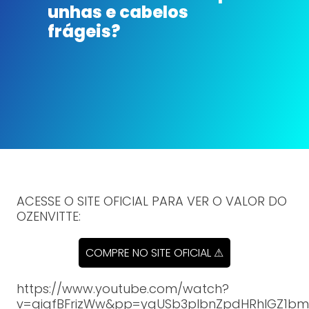
unhas e cabelos
frágeis?
ACESSE O SITE OFICIAL PARA VER O VALOR DO
OZENVITTE:
COMPRE NO SITE OFICIAL ⚠
https://www.youtube.com/watch?
v=gigfBFrizWw&pp=ygUSb3plbnZpdHRhIGZ1b