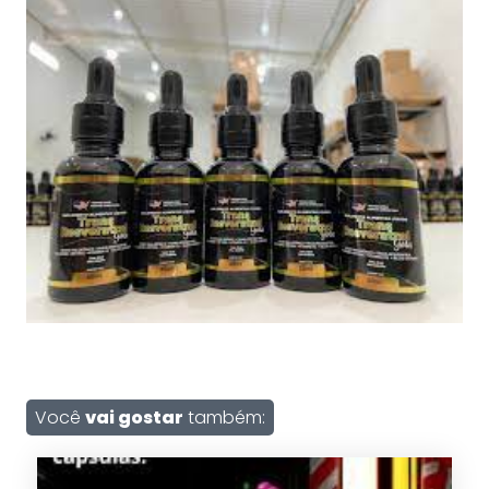
Você
vai gostar
também: