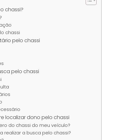
o chassi?
?
zação
lo chassi
tário pelo chassi
es
usca pelo chassi
i
ulta
ários
do
ecessário
e localizar dono pelo chassi
ro do chassi do meu veículo?
a realizar a busca pelo chassi?