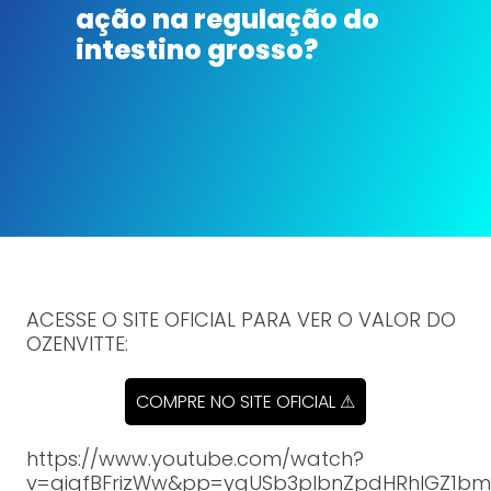
ação na regulação do
intestino grosso?
ACESSE O SITE OFICIAL PARA VER O VALOR DO
OZENVITTE:
COMPRE NO SITE OFICIAL ⚠
https://www.youtube.com/watch?
v=gigfBFrizWw&pp=ygUSb3plbnZpdHRhIGZ1b