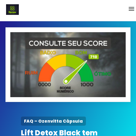
INICIO
Termo e Condições
Política Privacidade
SOBRE NÓS
FAQ
FAQ – Ozenvitta Cápsula
Lift Detox Black tem