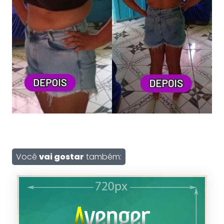
Você
vai gostar
também: