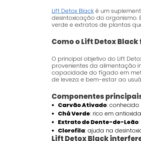
Lift Detox Black
é um suplemento
desintoxicação do organismo. 
verde e extratos de plantas qu
Como o Lift Detox Black
O principal objetivo do Lift D
provenientes da alimentação i
capacidade do fígado em meta
de leveza e bem-estar ao usuár
Componentes principais 
Carvão Ativado
: conhecido
Chá Verde
: rico em antioxi
Extrato de Dente-de-Leão
Clorofila
: ajuda na desintox
Lift Detox Black interf