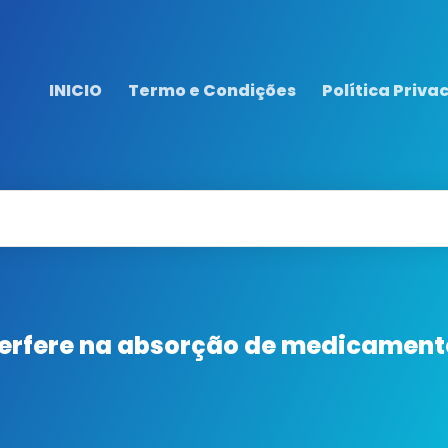
INICIO
Termo e Condições
Política Priva
interfere na absorção de medicamen