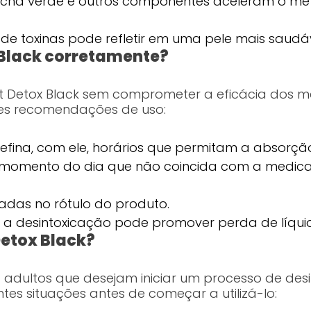
O chá verde e outros componentes aceleram o me
 de toxinas pode refletir em uma pele mais saudáv
x Black corretamente?
Lift Detox Black sem comprometer a eficácia dos 
ntes recomendações de uso:
efina, com ele, horários que permitam a absorçã
 um momento do dia que não coincida com a medic
das no rótulo do produto.
 a desintoxicação pode promover perda de líqui
Detox Black?
a adultos que desejam iniciar um processo de desi
ntes situações antes de começar a utilizá-lo: