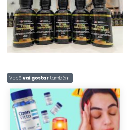
Você
vai gostar
também: