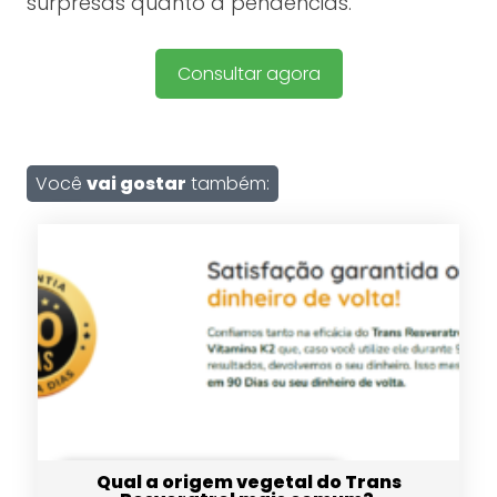
surpresas quanto a pendências.
Consultar agora
Você
vai gostar
também:
Qual a origem vegetal do Trans