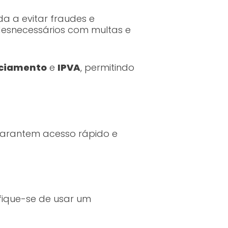
a a evitar fraudes e
 desnecessários com multas e
nciamento
e
IPVA
, permitindo
 garantem acesso rápido e
ifique-se de usar um