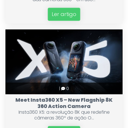
Ler artigo
|
0
Meet Insta360 X5 – New Flagship 8K
360 Action Camera
Insta360 X5: a revolução 8K que redefine
câmeras 360º de ação O...