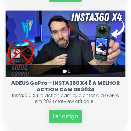
|
0
ADEUS GoPro – INSTA360 X4 É A MELHOR
ACTION CAM DE 2024
Insta360 X4: a action cam que enterra a GoPro
em 2024? Review crítico e...
Ler artigo