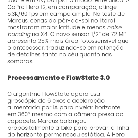
360° e em 4K/120 fps no modo lente única. A
GoPro Hero 12, em comparação, atinge
5.3K/60 fps em campo amplo. No teste de
Marcus, cenas do pôr-do-sol no litoral
mostraram maior latitude e menos
noise
banding
na X4. O novo sensor 1/2″ de 72 MP
apresenta 25% mais área fotossensível que
o antecessor, traduzindo-se em retenção
de detalhes tanto no céu quanto nas
sombras.
Processamento e FlowState 3.0
O algoritmo FlowState agora usa
giroscópio de 6 eixos e aceleração
alimentada por IA para nivelar horizonte
em 360° mesmo com a câmera presa ao
capacete. Marcus balançou
propositalmente a bike para provar: a linha
do horizonte permaneceu estática. A Hero