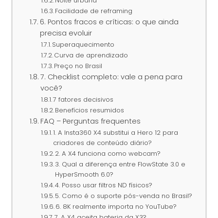
Noite urbana
Facilidade de reframing
6. Pontos fracos e críticas: o que ainda
precisa evoluir
Superaquecimento
Curva de aprendizado
Preço no Brasil
7. Checklist completo: vale a pena para
você?
7 fatores decisivos
Benefícios resumidos
FAQ – Perguntas frequentes
1. A Insta360 X4 substitui a Hero 12 para
criadores de conteúdo diário?
2. A X4 funciona como webcam?
3. Qual a diferença entre FlowState 3.0 e
HyperSmooth 6.0?
4. Posso usar filtros ND físicos?
5. Como é o suporte pós-venda no Brasil?
6. 8K realmente importa no YouTube?
7. A X4 aceita bateria da X3?