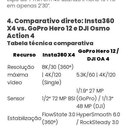
em apenas 2’30”.
4. Comparativo direto: Insta360
X4 vs. GoPro Hero 12 e DJI Osmo
Action 4
Tabela técnica comparativa
GoPro Hero 12 /
Recurso
Insta360 X4
DJI OA 4
Resolução
8K/30 (360°)
máxima
| 4K/120
5.3K/60 | 4K/120
vídeo
(Single)
1/1.9″ 27 MP
Sensor
1/2″ 72 MP BSI
(GoPro) / 1/1.3″
48 MP (DJI)
FlowState 3.0
HyperSmooth 6.0
Estabilização
(360°)
/ RockSteady 3.0