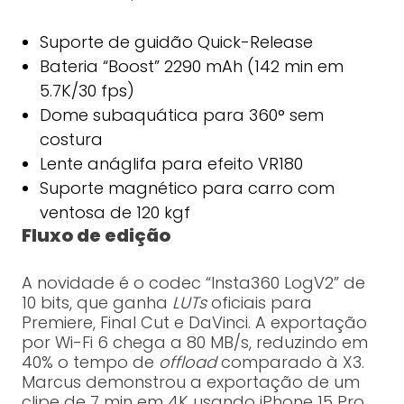
Suporte de guidão Quick-Release
Bateria “Boost” 2290 mAh (142 min em
5.7K/30 fps)
Dome subaquática para 360° sem
costura
Lente anáglifa para efeito VR180
Suporte magnético para carro com
ventosa de 120 kgf
Fluxo de edição
A novidade é o codec “Insta360 LogV2” de
10 bits, que ganha
LUTs
oficiais para
Premiere, Final Cut e DaVinci. A exportação
por Wi-Fi 6 chega a 80 MB/s, reduzindo em
40% o tempo de
offload
comparado à X3.
Marcus demonstrou a exportação de um
clipe de 7 min em 4K usando iPhone 15 Pro