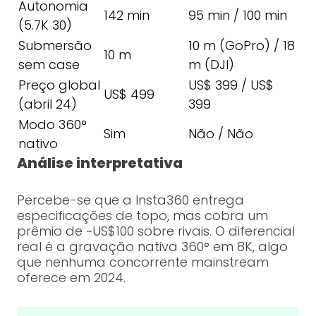
Autonomia
142 min
95 min / 100 min
(5.7K 30)
Submersão
10 m (GoPro) / 18
10 m
sem case
m (DJI)
Preço global
US$ 399 / US$
US$ 499
(abril 24)
399
Modo 360°
Sim
Não / Não
nativo
Análise interpretativa
Percebe-se que a Insta360 entrega
especificações de topo, mas cobra um
prêmio de ~US$100 sobre rivais. O diferencial
real é a gravação nativa 360° em 8K, algo
que nenhuma concorrente mainstream
oferece em 2024.