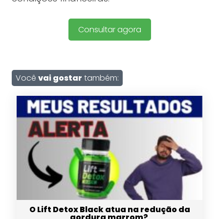
Consultar agora
Você
vai gostar
também:
O Lift Detox Black atua na redução da
gordura marrom?