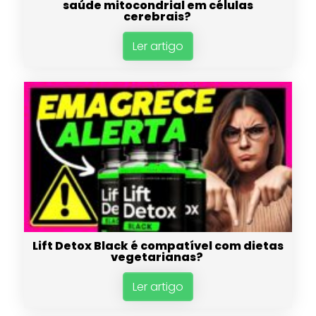
saúde mitocondrial em células
cerebrais?
Ler artigo
Lift Detox Black é compatível com dietas
vegetarianas?
Ler artigo