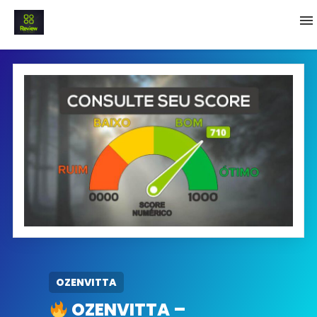
INICIO
Termo e Condições
Política Privacidade
SOBRE NÓS
FAQ
OZENVITTA
OZENVITTA –