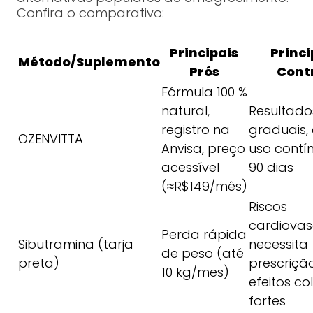
Confira o comparativo:
Principais
Princi
Método/Suplemento
Prós
Cont
Fórmula 100 %
natural,
Resultado
registro na
graduais, 
OZENVITTA
Anvisa, preço
uso contí
acessível
90 dias
(≈R$149/mês)
Riscos
cardiovas
Perda rápida
Sibutramina (tarja
necessita
de peso (até
preta)
prescrição
10 kg/mes)
efeitos co
fortes