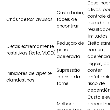
Dose ince
ativos, p
Custo baixo,
controle 
Chás “detox” avulsos
fáceis de
qualidade
encontrar
resultado
limitados
Redução de
Efeito sa
Dietas extremamente
peso
comum, dif
restritivas (keto, VLCD)
acelerada
aderência
Ilegais, 
Supressão
conter
Inibidores de apetite
intensa da
anfetamin
clandestinos
fome
risco de
dependên
Custo ele
Melhora
procedim