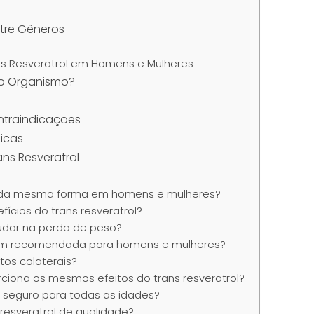
ntre Gêneros
ans Resveratrol em Homens e Mulheres
no Organismo?
ontraindicações
icas
ans Resveratrol
ona da mesma forma em homens e mulheres?
efícios do trans resveratrol?
judar na perda de peso?
agem recomendada para homens e mulheres?
itos colaterais?
ciona os mesmos efeitos do trans resveratrol?
 é seguro para todas as idades?
resveratrol de qualidade?