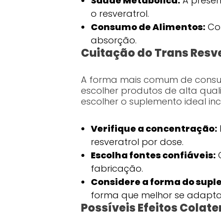
Saúde Metabólica:
A presen
o resveratrol.
Consumo de Alimentos:
Con
absorção.
Cuitação do Trans Resv
A forma mais comum de consumi
escolher produtos de alta qua
escolher o suplemento ideal in
Verifique a concentração:
resveratrol por dose.
Escolha fontes confiáveis:
O
fabricação.
Considere a forma do supl
forma que melhor se adapta a
Possíveis Efeitos Colat