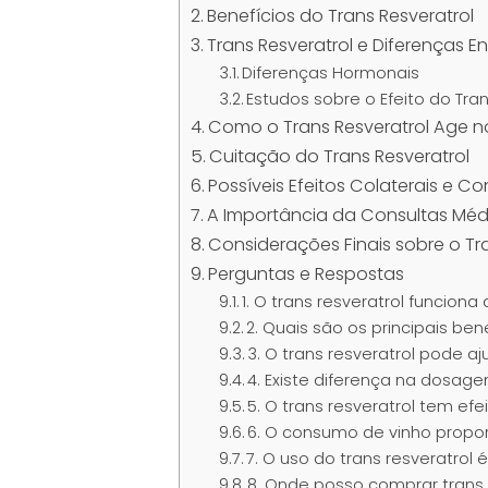
Benefícios do Trans Resveratrol
Trans Resveratrol e Diferenças E
Diferenças Hormonais
Estudos sobre o Efeito do Tr
Como o Trans Resveratrol Age 
Cuitação do Trans Resveratrol
Possíveis Efeitos Colaterais e C
A Importância da Consultas Méd
Considerações Finais sobre o Tr
Perguntas e Respostas
1. O trans resveratrol funci
2. Quais são os principais ben
3. O trans resveratrol pode a
4. Existe diferença na dos
5. O trans resveratrol tem efe
6. O consumo de vinho propor
7. O uso do trans resveratrol
8. Onde posso comprar trans 