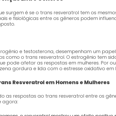
ue surgem é se o trans resveratrol tem os mesmo
ais e fisiológicas entre os gêneros podem influe
posto.
strogênio e testosterona, desempenham um papel
os como o trans resveratrol. O estrogênio tem s
ue pode afetar as respostas em mulheres. Por ou
zena gordura e lida com o estresse oxidativo em
 Trans Resveratrol em Homens e Mulheres
o as respostas ao trans resveratrol entre os gên
 agora:
omens, o resveratrol mostrou um efeito positivo 