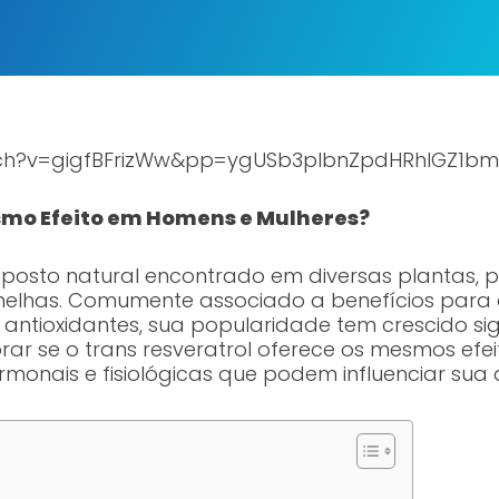
tch?v=gigfBFrizWw&pp=ygUSb3plbnZpdHRhIGZ1b
smo Efeito em Homens e Mulheres?
osto natural encontrado em diversas plantas, p
melhas. Comumente associado a benefícios para
antioxidantes, sua popularidade tem crescido sig
orar se o trans resveratrol oferece os mesmos ef
monais e fisiológicas que podem influenciar sua 