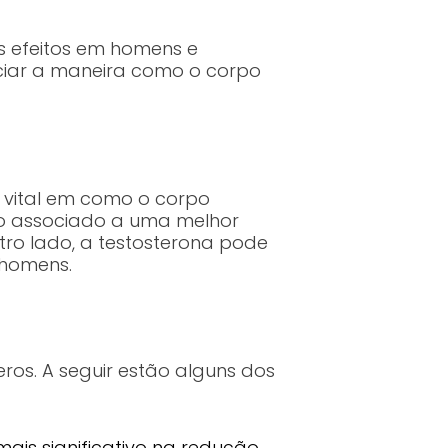
s efeitos em homens e
nciar a maneira como o corpo
 vital em como o corpo
ido associado a uma melhor
tro lado, a testosterona pode
 homens.
eros. A seguir estão alguns dos
mais significativo na redução