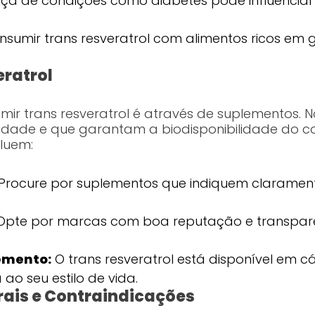
ça de condições como diabetes pode influenciar 
sumir trans resveratrol com alimentos ricos em
eratrol
r trans resveratrol é através de suplementos. N
lidade e que garantam a biodisponibilidade do 
cluem:
Procure por suplementos que indiquem clarament
pte por marcas com boa reputação e transparê
emento:
O trans resveratrol está disponível em cá
o seu estilo de vida.
erais e Contraindicações