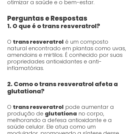
otimizar a saúde e o bem-estar.
Perguntas e Respostas
1. O que é o trans resveratrol?
O
trans resveratrol
é um composto
natural encontrado em plantas como uvas,
amendoins e mirtilos. É conhecido por suas
propriedades antioxidantes e anti-
inflamatórias.
2. Como o trans resveratrol afeta a
glutationa?
O
trans resveratrol
pode aumentar a
produção de
glutationa
no corpo,
melhorando a defesa antioxidante e a
saúde celular. Ele atua como um
modulador, promovendo a síntese desse