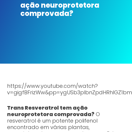
ação neuroprotetora
comprovada?
https://www.youtube.com/watch?
v=gigfBFrizWw&pp=ygUSb3plbnZpdHRhIGZ1bm
Trans Resveratrol tem ação
neuroprotetora comprovada?
O
resveratrol é um potente polifenol
encontrado em várias plantas,