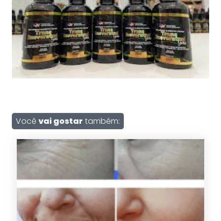
Você
vai gostar
também: