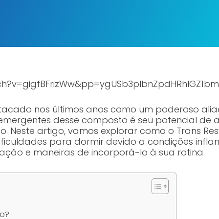
tch?v=gigfBFrizWw&pp=ygUSb3plbnZpdHRhIGZ1bm
stacado nos últimos anos como um poderoso ali
 emergentes desse composto é seu potencial de 
. Neste artigo, vamos explorar como o Trans Res
iculdades para dormir devido a condições inflama
ção e maneiras de incorporá-lo à sua rotina.
no?