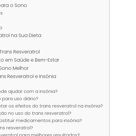
 para o Sono
as
no
trol na Sua Dieta
rans Resveratrol
nto em Saúde e Bem-Estar
Sono Melhor
ns Resveratrol e Insônia
ode ajudar com a insônia?
o para uso diário?
ar os efeitos do trans resveratrol na insônia?
ção no uso do trans resveratrol?
ubstituir medicamentos para insônia?
ns resveratrol?
veratrol para melhores resultados?