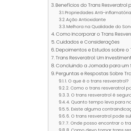
Benefícios do Trans Resveratrol
Propriedades Anti-inflamatóri
Ação Antioxidante
Melhora na Qualidade do So
Como Incorporar o Trans Resvera
Cuidados e Considerações
Depoimentos e Estudos sobre o T
Trans Resveratrol: Um Investime
Concluindo a Jornada para um 
Perguntas e Respostas Sobre Tra
1. O que é o trans resveratrol?
2. Como o trans resveratrol p
3. O trans resveratrol é segur
4. Quanto tempo leva para not
5. Existe alguma contraindica
6. O trans resveratrol pode s
7. Onde posso encontrar o tra
8. Como devo tomar trans res