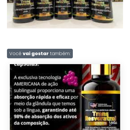
Você
vai gostar
também: