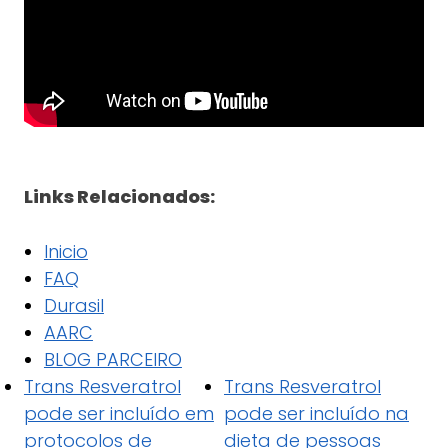
Links Relacionados:
Inicio
FAQ
Durasil
AARC
BLOG PARCEIRO
Trans Resveratrol
Trans Resveratrol
pode ser incluído em
pode ser incluído na
protocolos de
dieta de pessoas