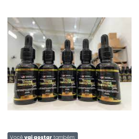
Você
vai gostar
também: