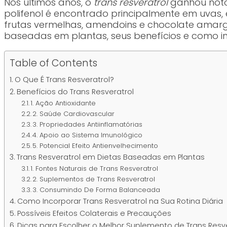
Nos últimos anos, o
trans resveratrol
ganhou notor
polifenol é encontrado principalmente em uvas
frutas vermelhas, amendoins e chocolate amargo
baseadas em plantas, seus benefícios e como i
Table of Contents
O Que É Trans Resveratrol?
Benefícios do Trans Resveratrol
1. Ação Antioxidante
2. Saúde Cardiovascular
3. Propriedades Antiinflamatórias
4. Apoio ao Sistema Imunológico
5. Potencial Efeito Antienvelhecimento
Trans Resveratrol em Dietas Baseadas em Plantas
1. Fontes Naturais de Trans Resveratrol
2. Suplementos de Trans Resveratrol
3. Consumindo De Forma Balanceada
Como Incorporar Trans Resveratrol na Sua Rotina Diária
Possíveis Efeitos Colaterais e Precauções
Dicas para Escolher o Melhor Suplemento de Trans Resve