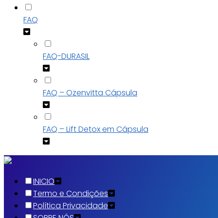
FAQ
FAQ-DURASIL
FAQ – Ozenvitta Cápsula
FAQ – Lift Detox em Cápsula
INICIO
Termo e Condições
Política Privacidade
SOBRE NÓS