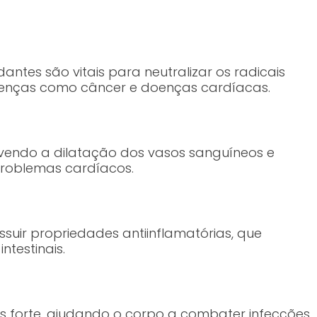
idantes são vitais para neutralizar os radicais
doenças como câncer e doenças cardíacas.
ovendo a dilatação dos vasos sanguíneos e
 problemas cardíacos.
suir propriedades antiinflamatórias, que
ntestinais.
is forte, ajudando o corpo a combater infecções