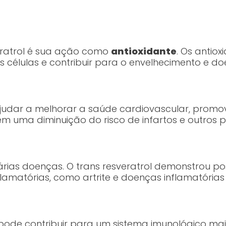
eratrol é sua ação como
antioxidante
. Os antiox
s células e contribuir para o envelhecimento e 
ajudar a melhorar a saúde cardiovascular, prom
r em uma diminuição do risco de infartos e outros
rias doenças. O trans resveratrol demonstrou pos
amatórias, como artrite e doenças inflamatórias i
l pode contribuir para um sistema imunológico ma