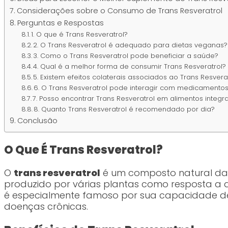
Considerações sobre o Consumo de Trans Resveratrol
Perguntas e Respostas
1. O que é Trans Resveratrol?
2. O Trans Resveratrol é adequado para dietas veganas?
3. Como o Trans Resveratrol pode beneficiar a saúde?
4. Qual é a melhor forma de consumir Trans Resveratrol?
5. Existem efeitos colaterais associados ao Trans Resvera
6. O Trans Resveratrol pode interagir com medicamento
7. Posso encontrar Trans Resveratrol em alimentos integra
8. Quanto Trans Resveratrol é recomendado por dia?
Conclusão
O Que É Trans Resveratrol?
O
trans resveratrol
é um composto natural da f
produzido por várias plantas como resposta a 
é especialmente famoso por sua capacidade de p
doenças crônicas.