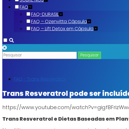
FAQ
FAQ-DURASIL
FAQ – Ozenvitta Cápsula
FAQ – Lift Detox em Cápsula
FAQ - Trans Resveratrol
Trans Resveratrol pode ser incluí
https://www.youtube.com/watch?v=gigfBFriz
Trans Resveratrol e Dietas Baseadas em Plan