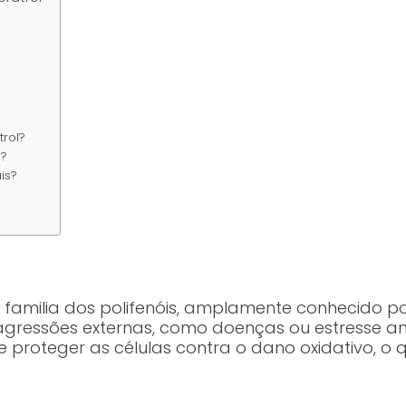
trol?
s?
is?
amilia dos polifenóis, amplamente conhecido por
agressões externas, como doenças ou estresse am
roteger as células contra o dano oxidativo, o qu