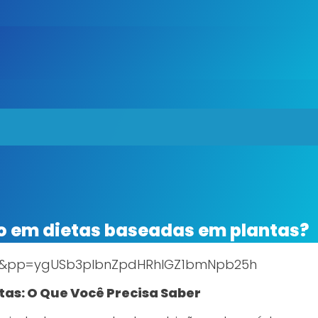
do em dietas baseadas em plantas?
Ww&pp=ygUSb3plbnZpdHRhIGZ1bmNpb25h
tas: O Que Você Precisa Saber