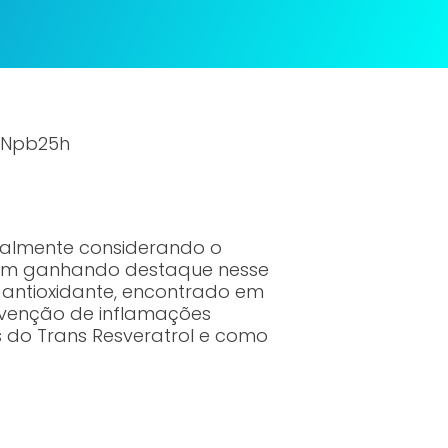
mNpb25h
palmente considerando o
 vem ganhando destaque nesse
 antioxidante, encontrado em
evenção de inflamações
s do Trans Resveratrol e como