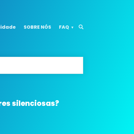
cidade
SOBRE NÓS
FAQ
res silenciosas?