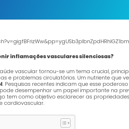
tch?v=gigfBFrizWw&pp=ygUSb3plbnZpdHRhIGZ1b
nir inflamações vasculares silenciosas?
úde vascular tornou-se um tema crucial, princi
s e problemas circulatórios. Um nutriente que
l
. Pesquisas recentes indicam que esse poderoso
to, pode desempenhar um papel importante na pr
rtigo tem como objetivo esclarecer as propriedade
e cardiovascular.