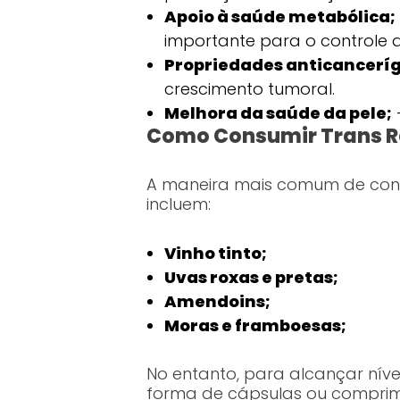
Apoio à saúde metabólica;
importante para o controle 
Propriedades anticancerí
crescimento tumoral.
Melhora da saúde da pele;
Como Consumir Trans R
A maneira mais comum de consu
incluem:
Vinho tinto;
Uvas roxas e pretas;
Amendoins;
Moras e framboesas;
No entanto, para alcançar ní
forma de cápsulas ou comprimid