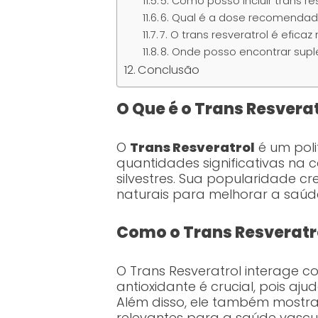
5. Como posso incluir trans r
6. Qual é a dose recomendada
7. O trans resveratrol é efi
8. Onde posso encontrar supl
Conclusão
O Que é o Trans Resvera
O
Trans Resveratrol
é um poli
quantidades significativas na 
silvestres. Sua popularidade c
naturais para melhorar a saúd
Como o Trans Resveratr
O Trans Resveratrol interage 
antioxidante é crucial, pois aju
Além disso, ele também mostra
relevantes para a saúde vascul