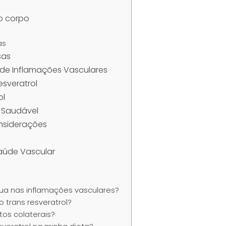
o corpo
as
sas
 de Inflamações Vasculares
esveratrol
ol
a Saudável
onsiderações
Saúde Vascular
tua nas inflamações vasculares?
 trans resveratrol?
itos colaterais?