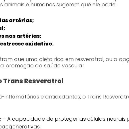
os animais e humanos sugerem que ele pode:
das artérias;
l;
es nas artérias;
estresse oxidativo.
tram que uma dieta rica em resveratrol, ou a o
 a promoção da saúde vascular.
o Trans Resveratrol
-inflamatórias e antioxidantes, o Trans Resveratr
;
– A capacidade de proteger as células neurais 
degenerativas.