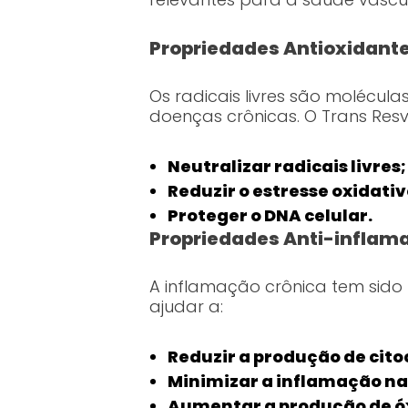
Propriedades Antioxidant
Os radicais livres são molécul
doenças crônicas. O Trans Resv
Neutralizar radicais livres;
Reduzir o estresse oxidativ
Proteger o DNA celular.
Propriedades Anti-inflama
A inflamação crônica tem sido 
ajudar a:
Reduzir a produção de cito
Minimizar a inflamação nas
Aumentar a produção de óx