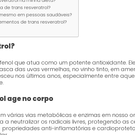
esveratrol na minha dieta?
 de trans resveratrol?
caz mesmo em pessoas saudáveis?
ementos de trans resveratrol?
trol?
fenol que atua como um potente antioxidante. E
casca das uvas vermelhas, no vinho tinto, em am
resceu nos últimos anos, especialmente entre aqu
e.
ol age no corpo
com várias vias metabólicas e enzimas em nosso 
da a neutralizar os radicais livres, protegendo as c
 propriedades anti-inflamatórias e cardioproteto
ar.