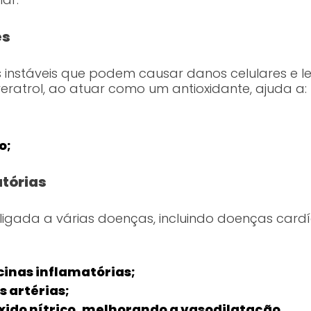
es
as instáveis que podem causar danos celulares e 
eratrol, ao atuar como um antioxidante, ajuda a:
o;
tórias
ligada a várias doenças, incluindo doenças card
cinas inflamatórias;
 artérias;
ido nítrico, melhorando a vasodilatação.