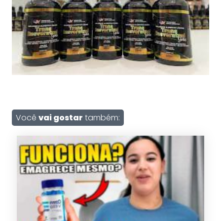
Você
vai gostar
também: