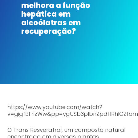
melhora a função
hepática em
alcoólatras em
recuperação?
https://www.youtube.com/watch?
v=gigfBFrizWw&pp=ygUSb3plbnZpdHRhIGZ1bm
O Trans Resveratrol, um composto natural
encontrado em diversas plantas,