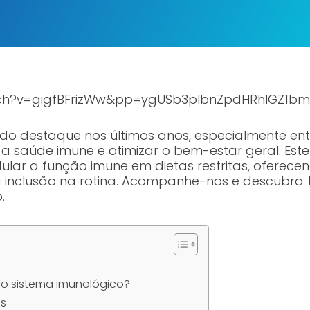
tch?v=gigfBFrizWw&pp=ygUSb3plbnZpdHRhIGZ1bm
do destaque nos últimos anos, especialmente e
a saúde imune e otimizar o bem-estar geral. Este
lar a função imune em dietas restritas, oferecend
ua inclusão na rotina. Acompanhe-nos e descubra 
.
no sistema imunológico?
as