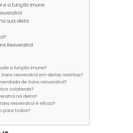
ol e a função imune
esveratrol
 na sua dieta
ol?
ns Resveratrol
ajuda a função imune?
 trans resveratrol em dietas restritas?
mendada de trans resveratrol?
itos colaterais?
eratrol na dieta?
ans resveratrol é eficaz?
ro para todos?