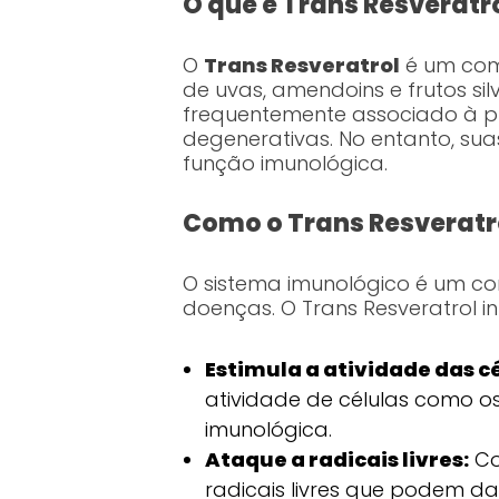
O que é Trans Resveratr
O
Trans Resveratrol
é um comp
de uvas, amendoins e frutos sil
frequentemente associado à p
degenerativas. No entanto, s
função imunológica.
Como o Trans Resveratr
O sistema imunológico é um co
doenças. O Trans Resveratrol i
Estimula a atividade das c
atividade de células como os l
imunológica.
Ataque a radicais livres:
Co
radicais livres que podem dan