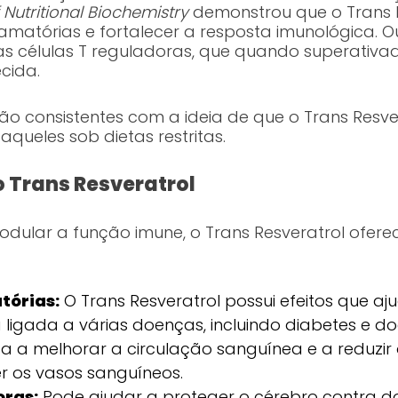
 Nutritional Biochemistry
demonstrou que o Trans 
lamatórias e fortalecer a resposta imunológica. O
as células T reguladoras, que quando superativ
cida.
ão consistentes com a ideia de que o Trans Resver
queles sob dietas restritas.
o Trans Resveratrol
dular a função imune, o Trans Resveratrol ofer
tórias:
O Trans Resveratrol possui efeitos que 
 ligada a várias doenças, incluindo diabetes e d
a a melhorar a circulação sanguínea e a reduzir
r os vasos sanguíneos.
oras:
Pode ajudar a proteger o cérebro contra d