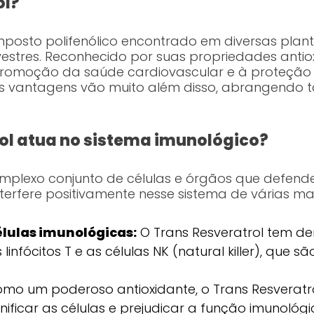
ol?
osto polifenólico encontrado em diversas plant
vestres. Reconhecido por suas propriedades antiox
romoção da saúde cardiovascular e à proteção
uas vantagens vão muito além disso, abrangen
ol atua no sistema imunológico?
mplexo conjunto de células e órgãos que defend
nterfere positivamente nesse sistema de várias ma
élulas imunológicas:
O Trans Resveratrol tem 
infócitos T e as células NK (natural killer), que s
mo um poderoso antioxidante, o Trans Resveratrol
ificar as células e prejudicar a função imunológi