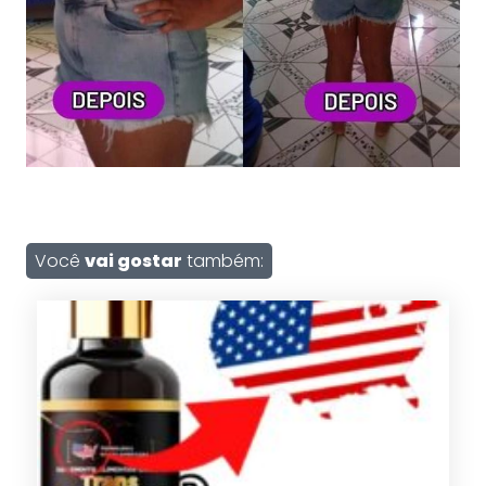
Você
vai gostar
também: