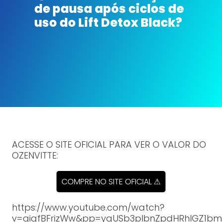
de pausa após ciclos de
uso do Lift Detox Black?
ACESSE O SITE OFICIAL PARA VER O VALOR DO
OZENVITTE:
COMPRE NO SITE OFICIAL ⚠
https://www.youtube.com/watch?
v=gigfBFrizWw&pp=ygUSb3plbnZpdHRhIGZ1b