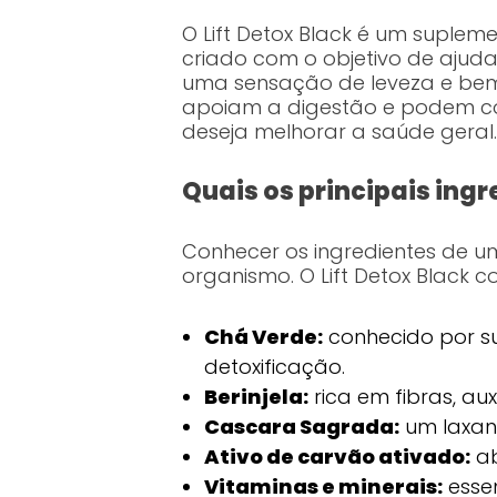
O Lift Detox Black é um suplem
criado com o objetivo de ajud
uma sensação de leveza e bem
apoiam a digestão e podem co
deseja melhorar a saúde geral.
Quais os principais ingr
Conhecer os ingredientes de u
organismo. O Lift Detox Black c
Chá Verde:
conhecido por su
detoxificação.
Berinjela:
rica em fibras, aux
Cascara Sagrada:
um laxant
Ativo de carvão ativado:
ab
Vitaminas e minerais:
essen