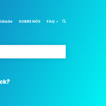
cidade
SOBRE NÓS
FAQ
ack?