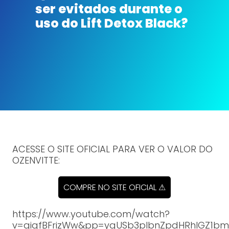
ser evitados durante o
uso do Lift Detox Black?
ACESSE O SITE OFICIAL PARA VER O VALOR DO
OZENVITTE:
COMPRE NO SITE OFICIAL ⚠
https://www.youtube.com/watch?
v=gigfBFrizWw&pp=ygUSb3plbnZpdHRhIGZ1b