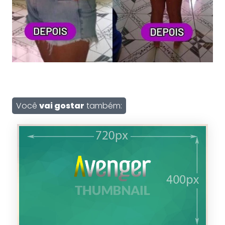
Você
vai gostar
também: