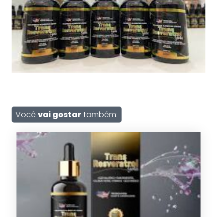
Você
vai gostar
também: