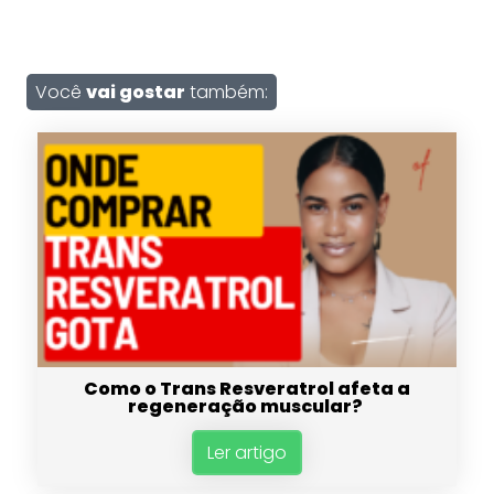
Você
vai gostar
também:
Como o Trans Resveratrol afeta a
regeneração muscular?
Ler artigo