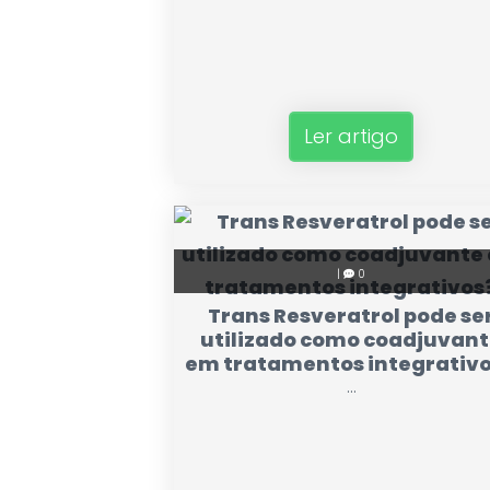
Ler artigo
|
0
Trans Resveratrol pode se
utilizado como coadjuvan
em tratamentos integrativ
...