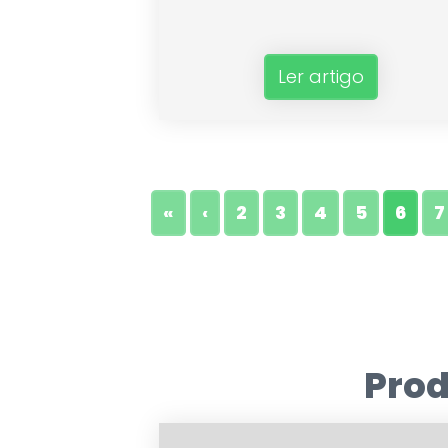
Ler artigo
«
‹
2
3
4
5
6
7
Pro