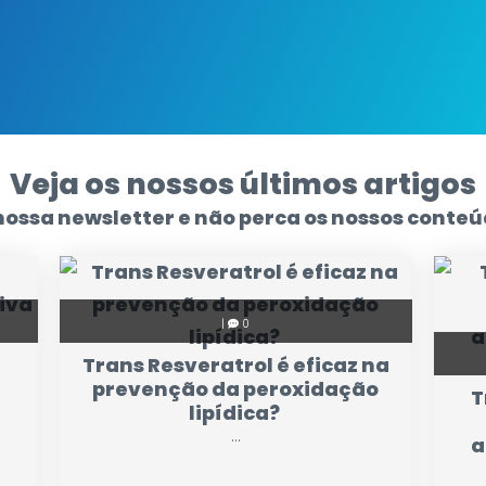
Veja os nossos últimos artigos
nossa newsletter e não perca os nossos conteú
|
0
Trans Resveratrol é eficaz na
prevenção da peroxidação
T
lipídica?
...
a