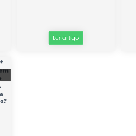
Ler artigo
r
te
os?