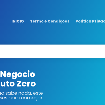
INICIO
Termo e Condições
Política Priva
 Negocio
luto Zero
ão sabe nada, este
bases para começar