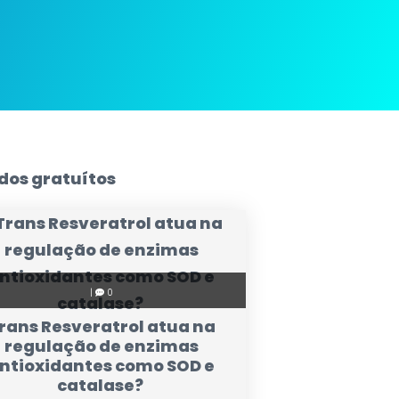
dos gratuítos
|
0
rans Resveratrol atua na
regulação de enzimas
ntioxidantes como SOD e
catalase?