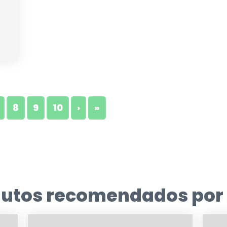
8
9
10
›
»
dutos recomendados por