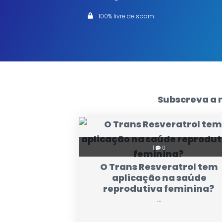
100% livre de spam.
Subscreva a 
|
0
O Trans Resveratrol tem
aplicação na saúde
reprodutiva feminina?
...