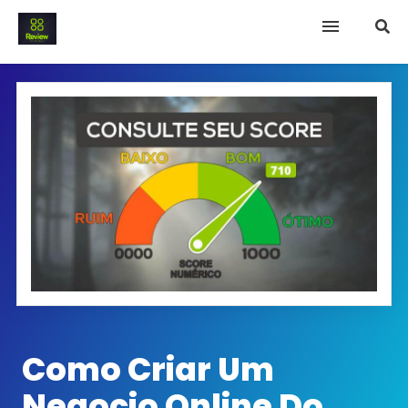
INICIO
Termo e Condições
Política Privacidade
SOBRE NÓS
FAQ
Como Criar Um
Negocio Online Do