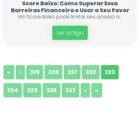
Score Baixo: Como Superar Essa
Barreiras Financeira e Usar a Seu Favor
Um Score Baixo pode limitar seu acesso a...
Ler artigo
«
‹
319
320
321
322
323
324
325
326
327
›
»