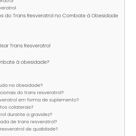
ratrol
eratrol
itos do Trans Resveratrol no Combate à Obesidade
sar Trans Resveratrol
combate à obesidade?
ajuda na obesidade?
cionais do trans resveratrol?
esveratrol em forma de suplemento?
itos colaterais?
trol durante a gravidez?
da de trans resveratrol?
resveratrol de qualidade?