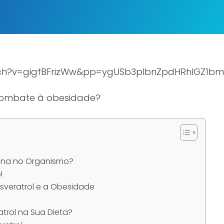
tch?v=gigfBFrizWw&pp=ygUSb3plbnZpdHRhIGZ1b
o combate à obesidade?
iona no Organismo?
l
esveratrol e a Obesidade
trol na Sua Dieta?