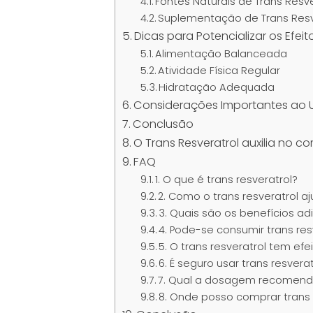
Fontes Naturais de Trans Resve
Suplementação de Trans Resv
Dicas para Potencializar os Efe
Alimentação Balanceada
Atividade Física Regular
Hidratação Adequada
Considerações Importantes ao U
Conclusão
O Trans Resveratrol auxilia no 
FAQ
1. O que é trans resveratrol?
2. Como o trans resveratrol 
3. Quais são os benefícios adi
4. Pode-se consumir trans r
5. O trans resveratrol tem efe
6. É seguro usar trans resvera
7. Qual a dosagem recomenda
8. Onde posso comprar trans 