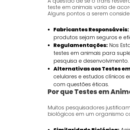
A questão de se o trans resve
teste em animais varia de aco
Alguns pontos a serem conside
Fabricantes Responsáveis:
produtos sejam seguros e efi
Regulamentações:
Nos Est
testes em animais para suple
pesquisa e desenvolvimento.
Alternativas aos Testes e
celulares e estudos clínico
com questões éticas.
Por que Testes em Anim
Muitos pesquisadores justifica
biológicos em um organismo c
Similaridade Biológica:
Ani