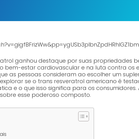
tch?v=gigfBFrizWw&pp=ygUSb3plbnZpdHRhIGZ1bm
eratrol ganhou destaque por suas propriedades b
bem-estar cardiovascular e na luta contra os e
que as pessoas consideram ao escolher um suple
 explorar se o trans resveratrol americano é test
ática e o que isso significa para os consumidor
 sobre esse poderoso composto.
ais