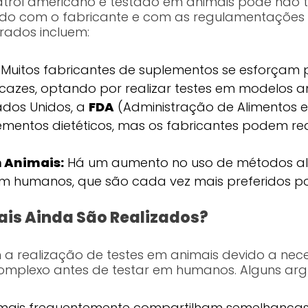
ratrol americano é testado em animais pode não t
rdo com o fabricante e com as regulamentações 
rados incluem:
Muitos fabricantes de suplementos se esforçam 
cazes, optando por realizar testes em modelos an
ados Unidos, a
FDA
(Administração de Alimentos 
mentos dietéticos, mas os fabricantes podem real
m Animais:
Há um aumento no uso de métodos al
s em humanos, que são cada vez mais preferidos
ais Ainda São Realizados?
m a realização de testes em animais devido a nec
omplexo antes de testar em humanos. Alguns ar
mais frequentemente compartilham semelhanças g