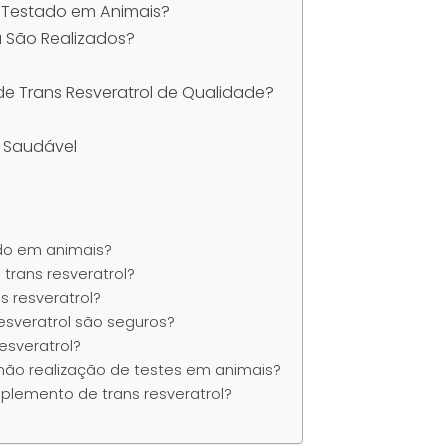
é Testado em Animais?
a São Realizados?
e Trans Resveratrol de Qualidade?
a Saudável
ado em animais?
 trans resveratrol?
s resveratrol?
esveratrol são seguros?
esveratrol?
a não realização de testes em animais?
lemento de trans resveratrol?