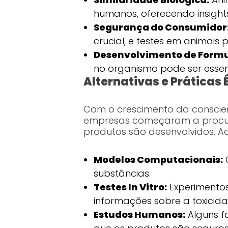
humanos, oferecendo insights
Segurança do Consumidor
crucial, e testes em animais
Desenvolvimento de Formu
no organismo pode ser essenc
Alternativas e Práticas 
Com o crescimento da conscien
empresas começaram a procura
produtos são desenvolvidos. A
Modelos Computacionais:
O
substâncias.
Testes In Vitro:
Experimentos
informações sobre a toxicid
Estudos Humanos:
Alguns f