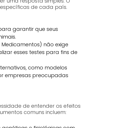
er uma resposta simples. O
específicas de cada país.
para garantir que seus
imais.
e Medicamentos) não exige
izar esses testes para fins de
ternativos, como modelos
 por empresas preocupadas
essidade de entender os efeitos
gumentos comuns incluem:
enéticas e fisiológicas com