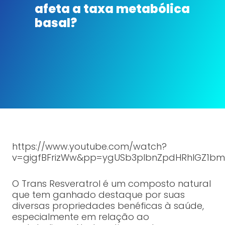
afeta a taxa metabólica
basal?
https://www.youtube.com/watch?
v=gigfBFrizWw&pp=ygUSb3plbnZpdHRhIGZ1b
O Trans Resveratrol é um composto natural
que tem ganhado destaque por suas
diversas propriedades benéficas à saúde,
especialmente em relação ao