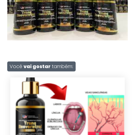
Você
vai gostar
também: