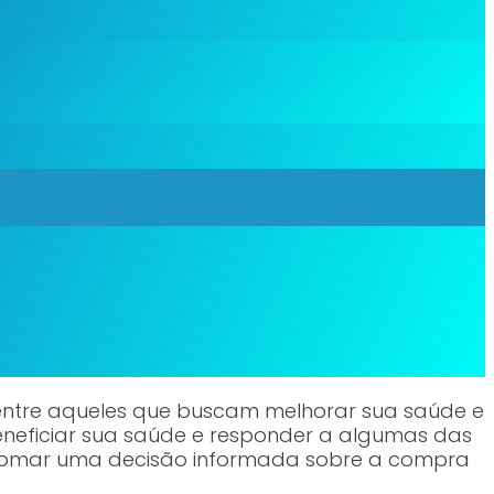
entre aqueles que buscam melhorar sua saúde e
beneficiar sua saúde e responder a algumas das
 tomar uma decisão informada sobre a compra