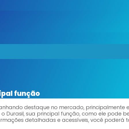
cipal função
ganhando destaque no mercado, principalmente 
 o Durasil, sua principal função, como ele pode 
ormações detalhadas e acessíveis, você poderá