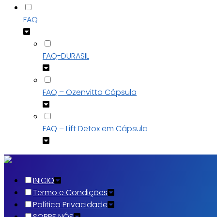
FAQ
FAQ-DURASIL
FAQ – Ozenvitta Cápsula
FAQ – Lift Detox em Cápsula
INICIO
Termo e Condições
Política Privacidade
SOBRE NÓS