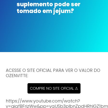
suplemento pode ser
tomado em jejum?
ACESSE O SITE OFICIAL PARA VER O VALOR DO
OZENVITTE:
COMPRE NO SITE OFICIAL ⚠
https://www.youtube.com/watch?
v=gigfBFrizWw&pp=ygUSb3plbnZpdHRhIGZ1b