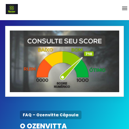
INICIO
Termo e Condições
Política Privacidade
SOBRE NÓS
FAQ
FAQ – Ozenvitta Cápsula
O OZENVITTA