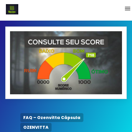
INICIO
Termo e Condições
Política Privacidade
SOBRE NÓS
FAQ
FAQ – Ozenvitta Cápsula
OZENVITTA